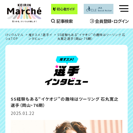
初心者ガイド
メ
ニ
記事検索
会員登録・ログイン
ュ
ー
けいりんマル
推すスメ！選手イ
SS経験もある“イケオジ”の趣味はツーリング 石
を
シェTOP
ンタビュー
丸寛之選手（岡山・76期）
開
く
SS経験もある“イケオジ”の趣味はツーリング 石丸寛之
選手（岡山・76期）
2025.01.22