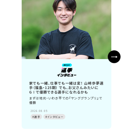
家でも一緒、仕事でも一緒は変！ 山崎歩夢選
年収1
手（福島・125期） でも、お父さんみたいに
S級S
GⅠで優勝できる選手になれるかも
“持っ
まずは地元・いわき平での『ヤンググランプリ』で
ゃ変わ
優勝
2026.
2026.08.05
#選手
#選手
#インタビュー