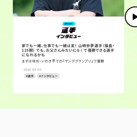
家でも一緒、仕事でも一緒は変！ 山崎歩夢選手（福島・
【
125期） でも、お父さんみたいにGⅠで優勝できる選手
競
になれるかも
自
まずは地元・いわき平での『ヤンググランプリ』で優勝
に
2026.08.05
#選手
#インタビュー