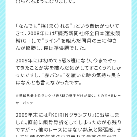
出られるようになりました。
「なんでも“捲（まく）れる”」という自信がついて
きて、2008年には『読売新聞社杯全日本選抜競
輪(GⅠ)』で“ライン”を組んだ同県の三宅伸さ
んが優勝し、僕は準優勝でした。
2009年には初めてS級S班になり、今までやっ
てきたことが実を結んだ気がしてすごくうれしか
ったですし、“赤パン
”を履いた時の気持ち良さ
※
はなんとも言えなかったです。
※競輪界最上位ランク・S級S班の選手だけが履くことのできるレー
サーパンツ
2009年末には『KEIRINグランプリ』に出場しま
した。直前に鎖骨骨折をしてしまったのが心残り
ですが…。他のレースにはない熱気と緊張感、そ
して独特の空気感の中で走れて最高の気分でし