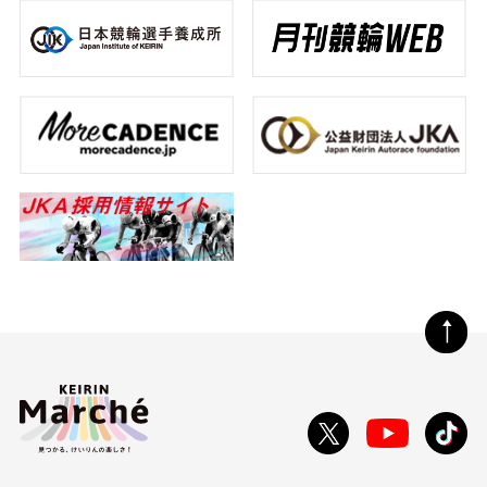
ペ
ー
ジ
の
Toutube
X
tikt
先
で
で
で
頭