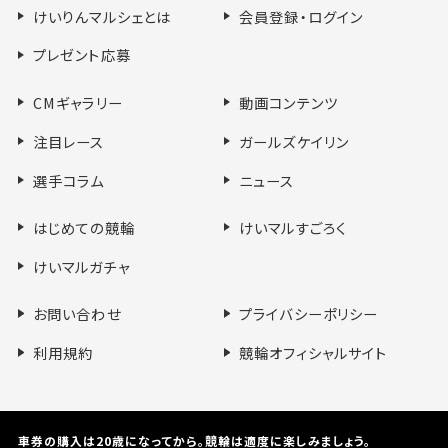
シ
シ
シ
へ
けいりんマルシェとは
会員登録・ログイン
ェ
ェ
ェ
ア
ア
ア
プレゼント応募
す
す
す
る
る
る
CMギャラリー
動画コンテンツ
注目レース
ガールズケイリン
選手コラム
ニュース
はじめての競輪
けいマルすごろく
けいマルガチャ
お問い合わせ
プライバシーポリシー
利用規約
競輪オフィシャルサイト
車券の購入は20歳になってから。競輪は適度に楽しみましょう。