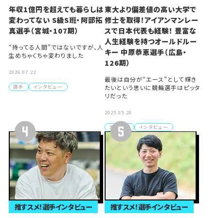
年収1億円を超えても暮らしは
東大より偏差値の高い大学で
変わってない S級S班・阿部拓
修士を取得！アイアンマンレー
真選手（宮城・107期）
スで日本代表も経験！ 豊富な
人生経験を持つオールドルー
“持ってる人間”ではないですが、人
キー 中原恭恵選手（広島・
生めちゃくちゃ変わりました
126期）
2026.07.22
最後は自分が“エース”として輝き
選手
インタビュー
たいという思いに競輪選手はピッタ
リだった
2025.05.28
ガールズ
インタビュー
推すスメ！選手インタビュー
推すスメ！選手インタビュー