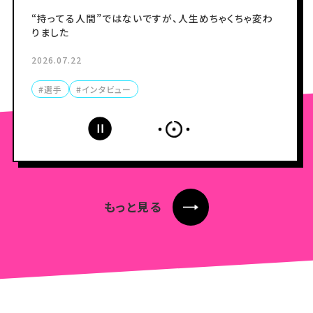
で優勝できる選手になれるかも
期）
“持ってる人間”ではないですが、人生めちゃくちゃ変わ
りました
まずは地元・いわき平での『ヤンググランプリ』で優勝
体に向き合う時間を作って心も楽になった
2026.07.22
2026.08.05
2026.07.08
#選手
#インタビュー
#選手
#選手
#インタビュー
#インタビュー
もっと見る