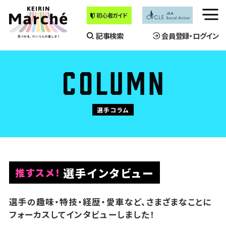
初心者ガイド
メ
ニ
記事検索
会員登録・ログイン
ュ
ー
を
開
く
選手コラム
選手インタビュー
推すスメ
！
選手の趣味・特技・経歴・愛車など、さまざまなことに
フォーカスしてインタビューしました！