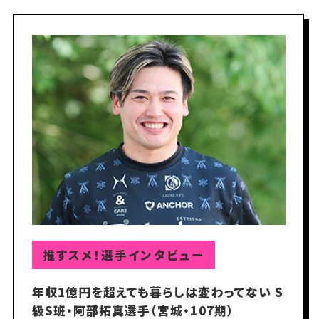
推すスメ！選手インタビュー
推すスメ！選手インタビュー
推すスメ！選手インタビュー
家でも一緒、仕事でも一緒は変！ 山崎歩夢選
年収1億円を超えても暮らしは変わってない S
『高松宮記念杯競輪（GⅠ）』準優勝！ 競輪サウ
手（福島・125期） でも、お父さんみたいにGⅠ
級S班・阿部拓真選手（宮城・107期）
ナ部 見習い部員・簗田一輝選手（静岡・107