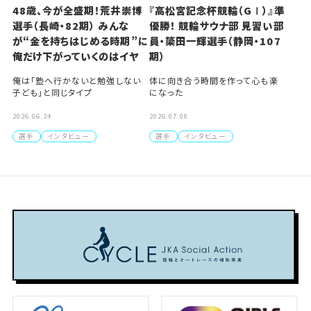
48歳、今が全盛期！荒井崇博
『高松宮記念杯競輪（GⅠ）』準
選手（長崎・82期） みんな
優勝！ 競輪サウナ部 見習い部
が“金を持ちはじめる時期”に
員・簗田一輝選手（静岡・107
俺だけ下がっていくのはイヤ
期）
俺は「塾へ行かないと勉強しない
体に向き合う時間を作って心も楽
子ども」と同じタイプ
になった
2026.06.24
2026.07.08
選手
インタビュー
選手
インタビュー