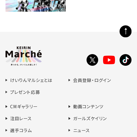
ペ
ー
ジ
の
Toutube
X
tikt
先
で
で
で
頭
シ
シ
シ
へ
けいりんマルシェとは
会員登録・ログイン
ェ
ェ
ェ
ア
ア
ア
プレゼント応募
す
す
す
る
る
る
CMギャラリー
動画コンテンツ
注目レース
ガールズケイリン
選手コラム
ニュース