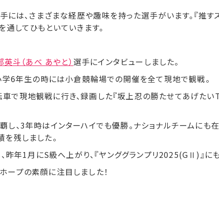
選手には、さまざまな経歴や趣味を持った選手がいます。『推す
を通してひもといていきます。
部英斗（あべ あやと）
選手にインタビューしました。
、小学6年生の時には小倉競輪場での開催を全て現地で観戦。
車で現地観戦に行き、録画した『坂上忍の勝たせてあげたいT
覇し、3年時はインターハイでも優勝。ナショナルチームにも
績を残しました。
、昨年1月にS級へ上がり、『ヤンググランプリ2025(GⅡ)』に
ホープの素顔に注目しました！