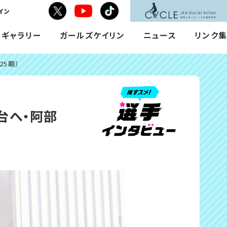
イン
Toutube
X
tiktok
で
で
で
シ
シ
シ
Mギャラリー
ガールズケイリン
ニュース
リンク集
ェ
ェ
ェ
ア
ア
ア
す
す
す
25期）
る
る
る
台へ・阿部