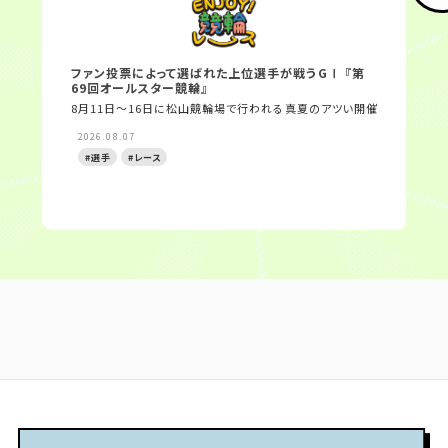
ファン投票によって選ばれた上位選手が戦うGⅠ 『第
8
69回オールスター競輪』
女
レ
8月11日～16日に松山競輪場で行われる真夏のアツい開催
児
2026.08.07
#選手
#レース