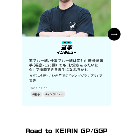
家でも一緒、仕事でも一緒は変！ 山崎歩夢選
年収1
手（福島・125期） でも、お父さんみたいに
S級S
GⅠで優勝できる選手になれるかも
“持っ
まずは地元・いわき平での『ヤンググランプリ』で
ゃ変わ
優勝
2026.
2026.08.05
#選手
#選手
#インタビュー