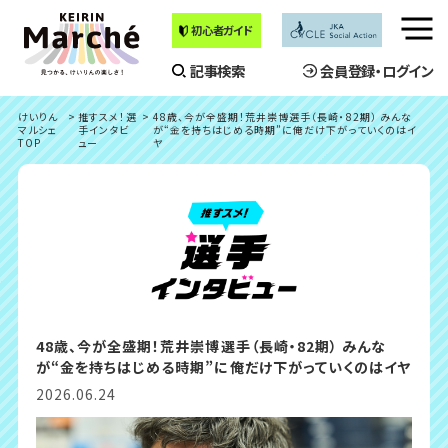
初心者ガイド
メ
ニ
記事検索
会員登録・ログイン
ュ
ー
けいりん
推すスメ！選
48歳、今が全盛期！荒井崇博選手（長崎・82期） みんな
を
マルシェ
手インタビ
が“金を持ちはじめる時期”に俺だけ下がっていくのはイ
開
TOP
ュー
ヤ
く
48歳、今が全盛期！荒井崇博選手（長崎・82期） みんな
が“金を持ちはじめる時期”に俺だけ下がっていくのはイヤ
2026.06.24