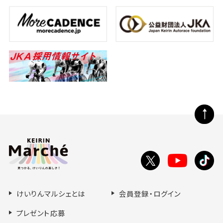
ペ
ー
ジ
の
Toutube
X
tikt
先
で
で
で
頭
シ
シ
シ
へ
けいりんマルシェとは
会員登録・ログイン
ェ
ェ
ェ
ア
ア
ア
プレゼント応募
す
す
す