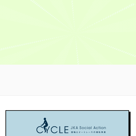
子
も、
ル
子
習
阿
テ
回
オ
お
ス
オ
部
ィ
は
今
ー
父
タ
ー
拓
バ
夏
回
ル
さ
ー
ル
真
ル』
の
は
ス
ん
競
ス
選
結
大
夏
タ
み
輪
タ
手
果
の
の
ー
た
を
ー
（宮
イ
大
今
競
い
ピ
競
城・
ベ
の
回
輪
に
ッ
輪』
107
ン
イ
は
（GⅠ）』
GⅠ
ク
8
期）
ト・
ベ
自
の
で
ア
月
オ
ン
“持
分
決
優
ッ
7
ー
ト・
っ
が
勝
勝
プ！
日〜
ル
オ
て
眞
レ
で
佐
自
ス
ー
る
杉
ー
き
世
身
タ
ル
人
選
ス
る
保
初
ー
ス
間”で
手
を
選
競
の
競
タ
は
の
BS
手
輪
フ
輪
ー
な
前
日
に
場
ァ
GI
競
い
で
テ
な
で
ン
を
輪
で
頑
レ
れ
開
投
徹
GI
す
張
で
る
催！
票
底
を
が、
り
生
か
1
得
学
徹
人
た
中
も
位
票
習！
底
生
か
継！
ま
を
ト
初
学
め
っ
児
ず
獲
ッ
心
習！
ち
た
玉
は
得
プ
者
初
ゃ
2026.07.20
碧
地
し
3
の
心
く
衣
元・
た
の
あ
者
ち
#
選
い
眞
優
な
の
ゃ