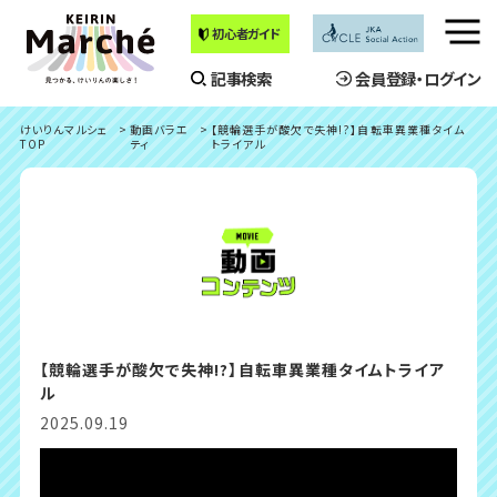
初心者ガイド
メ
ニ
記事検索
会員登録・ログイン
ュ
ー
けいりんマルシェ
動画バラエ
【競輪選手が酸欠で失神!?】自転車異業種タイム
を
TOP
ティ
トライアル
開
く
【競輪選手が酸欠で失神!?】自転車異業種タイムトライア
ル
2025.09.19