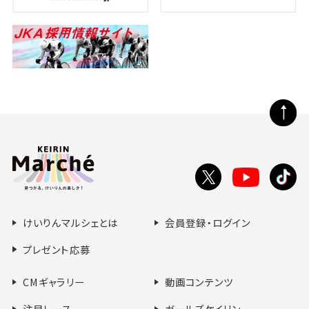
ー
手
#
ス
ガ
#
ー
レ
ル
ー
ズ
ス
ペ
ー
ジ
の
Toutube
X
tikt
先
で
で
で
頭
シ
シ
シ
へ
けいりんマルシェとは
会員登録・ログイン
ェ
ェ
ェ
ア
ア
ア
プレゼント応募
す
す
す
る
る
る
CMギャラリー
動画コンテンツ
注目レース
ガールズケイリン