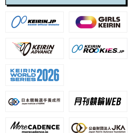
レ
手、
わ
杉
勝
た
あ
変
ー
ス
大
き
匠、
争
も
な
わ
浦
平
10
い
ま
た
り
#
彩
で
年
と
だ
も
ま
リ
瑛
の
連
な
間
ま
し
ポ
選
『ヤ
続
る
に
だ
た
ー
ト
手
ン
で
か！？
合
間
2026.07.22
の
グ
1
上
う！
に
「ホ
グ
位
位
合
#
2026.07.31
ン
ラ
に
に
う！
選
ネ」
ン
輝
選
手
#
2026.07.24
を
プ
い
ば
選
#
大
リ』
た
れ
手
#
イ
公
で
児
た
選
ン
開！
優
玉
若
手
タ
勝
碧
手
ビ
ュ
2026.08.06
衣
3
ー
2026.08.05
に
選
#
注
手
ガ
#
目
に
ー
選
ル
も
手
ズ
2026.08.04
注
#
目
#
#
イ
メ
ガ
ン
2026.08.03
デ
ー
タ
ィ
ル
ビ
#
ア
ズ
ュ
レ
ー
ー
#
#
ス
レ
選