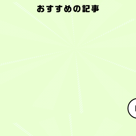
8
家
【デ
フ
【平
【東
年
吉
月
で
イ
ァ
原
大
収
田
9
も
リ
ン
康
生
1
拓
日
一
ー
投
多
×
億
矢
(日)
緒、
ス
票
が
平
円
選
に
仕
ポ
上
語
原
を
手
ガ
事
ー
位
る】
康
超
が
ー
で
ツ・
選
オ
多】
え
初
ル
も
KEIRIN
手
ー
注
て
の
ズ
一
屋】
に
ル
目
も
GⅡ
ケ
緒
Ｇ
よ
ス
の
暮
制
イ
は
Ⅰ
る
タ
オ
ら
覇！！
リ
変！
女
夢
ー
ー
し
『第
ン
山
子
の
競
ル
は
22
『第
崎
オ
GⅠ『第
輪
ス
変
回
2
歩
ー
2
歴
タ
わ
サ
回
夢
ル
回
史
ー
っ
マ
毎
選
ス
毎
に
競
て
ー
日
手
タ
日
残
輪
な
ナ
新
（福
ー
新
る
GI
い
イ
聞
島・
競
聞
名
を
S
ト
社
125
輪・
社
勝
夏
級
フ
杯
期）
オ
杯
負
期
S
ェ
女
で
ー
女
講
班・
ス
今