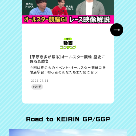
【平原康多が語る】オールスター競輪 歴史に
【東大
残る名勝負
輪GI
今回は夏の大のイベント・オールスター競輪GIを
今回は
徹底学習！ 初心者のあなたもまだ間に合う！
徹底学
2026.07.31
2026.
#選手
#選手