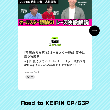
【平原康多が語る】オールスター競輪 歴史に
【東大
残る名勝負
輪GI
今回は夏の大のイベント・オールスター競輪GIを
今回は
徹底学習！ 初心者のあなたもまだ間に合う！
徹底学
2026.07.31
2026.
#選手
#選手