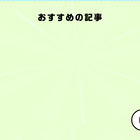
フ
8
家
【デ
フ
【平
【東
年
ァ
月
で
イ
ァ
原
大
収
ン
9
も
リ
ン
康
生
1
投
日
一
ー
投
多
×
億
票
(日)
緒、
ス
票
が
平
円
に
に
仕
ポ
上
語
原
を
よ
ガ
事
ー
位
る】
康
超
っ
ー
で
ツ・
選
オ
多】
え
て
ル
も
KEIRIN
手
ー
注
て
選
ズ
一
屋】
に
ル
目
も
ば
ケ
緒
Ｇ
よ
ス
の
暮
れ
イ
は
Ⅰ
る
タ
オ
ら
た
リ
変！
女
夢
ー
ー
し
上
ン
山
子
の
競
ル
は
位
『第
崎
オ
GⅠ『第
輪
ス
変
選
2
歩
ー
2
歴
タ
わ
手
回
夢
ル
回
史
ー
っ
が
毎
選
ス
毎
に
競
て
戦
日
手
タ
日
残
輪
な
う
新
（福
ー
新
る
GI
い
GⅠ
聞
島・
競
聞
名
を
S
『第
社
125
輪・
社
勝
夏
級