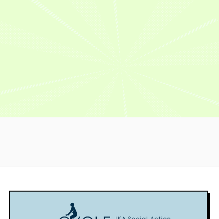
69
杯
期）
オ
杯
負
期
S
回
女
で
ー
女
講
班・
今
オ
子
も、
ル
子
習
阿
回
ー
オ
お
ス
オ
部
は
今
ル
ー
父
タ
ー
拓
夏
回
ス
ル
さ
ー
ル
真
の
は
タ
ス
ん
競
ス
選
大
夏
ー
タ
み
輪
タ
手
の
の
競
ー
た
を
ー
（宮
イ
大
輪』
競
い
ピ
競
城・
ベ
の
輪
に
ッ
輪』
107
8
ン
イ
（GⅠ）』
GⅠ
ク
8
期）
月
ト・
ベ
の
で
ア
月
11
オ
ン
“持
決
優
ッ
7
日
ー
ト・
っ
勝
勝
プ！
日〜
～
ル
オ
て
レ
で
佐
16
自
ス
ー
る
ー
き
世
日
身
タ
ル
人
ス
る
保
に
初
ー
ス
間”で
を
選
競
松
の
競
タ
は
BS
手
輪
山
フ
輪
ー
な
日
に
場
競
ァ
GI
競
い
テ
な
で
輪
ン
を
輪
で
レ
れ
開
場
投
徹
GI
す
で
る
催！
で
票
底
を
が、
生
か
行
1
得
学
徹
人
中
も
わ
位
票
習！
底
生
継！
れ
ま
を
ト
初
学
め
る
児
ず
獲
ッ
心
習！
ち
真
玉
は
得
プ
者
初
ゃ
夏
碧
地
し
3
の
心
く