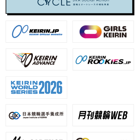
の
衣
元・
た
の
あ
者
ち
ア
選
い
眞
優
な
の
ゃ
ツ
手、
わ
杉
勝
た
あ
変
い
大
き
匠、
争
も
な
わ
開
浦
平
10
い
ま
た
り
催
彩
で
年
と
だ
も
ま
瑛
の
連
な
間
ま
し
2026.08.07
選
『ヤ
続
る
に
だ
た
手
ン
で
か！？
合
間
#
2026.07.22
の
グ
1
上
う！
に
選
「ホ
グ
位
位
合
手
#
2026.07.31
ン
ラ
に
に
う！
選
#
ネ」
ン
輝
選
手
#
レ
2026.07.24
を
プ
い
ば
選
ー
#
大
リ』
た
れ
手
ス
#
イ
公
で
児
た
選
ン
開！
優
玉
若
手
タ
勝
碧
手
ビ
ュ
2026.08.06
衣
3
ー
2026.08.05
に
選
#
注
手
ガ
#
目
に
ー
選
ル
も
手
ズ
2026.08.04
注
#
目
#
#
イ
メ
ガ
ン
2026.08.03
デ
ー
タ
ィ
ル
ビ
#
ア
ズ
ュ
レ
ー
ー