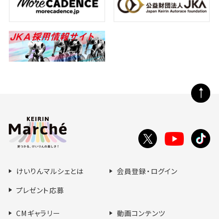
#
#
ス
レ
選
ー
手
#
ス
ガ
#
ー
レ
ル
ー
ズ
ス
ペ
ー
ジ
の
Toutube
X
tikt
先
で
で
で
頭
シ
シ
シ
へ
けいりんマルシェとは
会員登録・ログイン
ェ
ェ
ェ
ア
ア
ア
プレゼント応募
す
す
す
る
る
る
CMギャラリー
動画コンテンツ