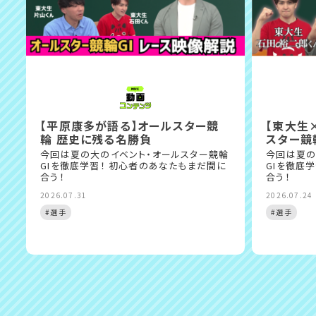
【平原康多が語る】オールスター競
【東大生
輪 歴史に残る名勝負
スター競
今回は夏の大のイベント・オールスター競輪
今回は夏の
GIを徹底学習！ 初心者のあなたもまだ間に
GIを徹底
合う！
合う！
2026.07.31
2026.07.24
#選手
#選手