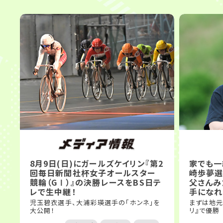
8月9日(日)にガールズケイリン『第2
家でも一
回毎日新聞社杯女子オールスター
崎歩夢選手
競輪（GⅠ）』の決勝レースをBS日テ
父さんみ
レで生中継！
手になれ
児玉碧衣選手、大浦彩瑛選手の「ホンネ」を
まずは地元
大公開！
リ』で優勝