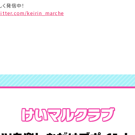
しく発信中！
witter.com/keirin_marche