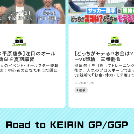
×平原康多】注目のオール
【どっちがモテる!?お金は？
輪GIを夏期講習
ーvs競輪 三番勝負
大のイベント・オールスター競輪
競輪選手を目指してトレーニン
学習！ 初心者のあなたもまだ間に
後は、 人気のプロスポーツであ
vs競輪で「お金・体力・モテ度」
2026.06.26
#選手