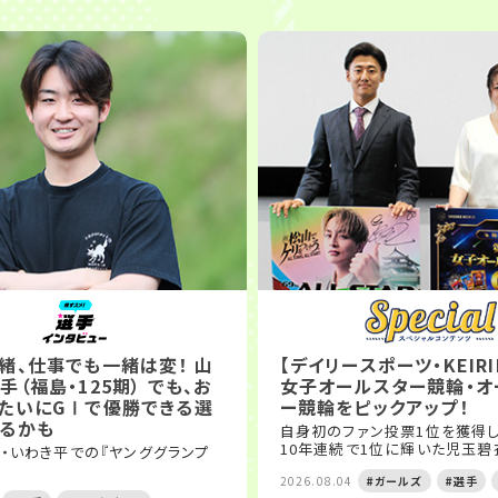
緒、仕事でも一緒は変！ 山
【デイリースポーツ・KEIR
（福島・125期） でも、お
女子オールスター競輪・オ
たいにGⅠで優勝できる選
ー競輪をピックアップ！
るかも
自身初のファン投票1位を獲得
10年連続で1位に輝いた児玉
・いわき平での『ヤンググランプ
2026.08.04
#ガールズ
#選手