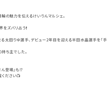
競輪の魅力を伝えるけいりんマルシェ。
をズバリ占う❗️
走る太田りゆ選手、デビュー2年目を迎える半田水晶選手を「手
の持ち主でした。
ん登場』も⁉️
ください📺