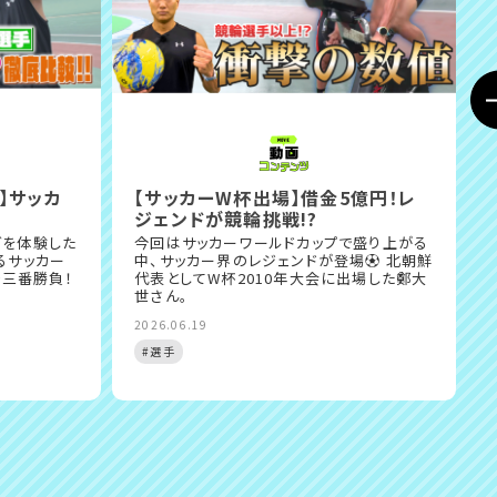
】サッカ
【サッカーW杯出場】借金5億円！レ
ジェンドが競輪挑戦!?
グを体験した
今回はサッカーワールドカップで盛り上がる
るサッカー
中、サッカー界のレジェンドが登場⚽️ 北朝鮮
で三番勝負！
代表としてW杯2010年大会に出場した鄭大
世さん。
2
2026.06.19
#選手