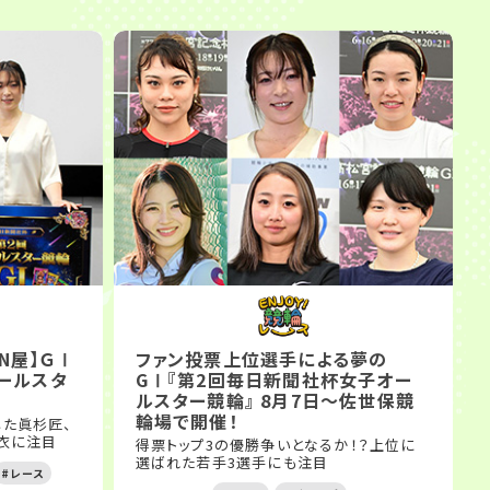
IN屋】ＧⅠ
ファン投票上位選手による夢の
ールスタ
GⅠ『第2回毎日新聞社杯女子オー
ルスター競輪』 8月7日〜佐世保競
輪場で開催！
した眞杉匠、
碧衣に注目
得票トップ3の優勝争いとなるか！？上位に
選ばれた若手3選手にも注目
#レース