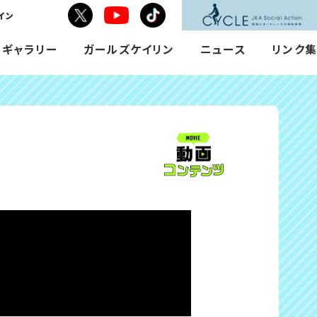
イン
Toutube
X
tiktok
で
で
で
シ
シ
シ
Mギャラリー
ガールズケイリン
ニュース
リンク集
ェ
ェ
ェ
ア
ア
ア
す
す
す
る
る
る
相