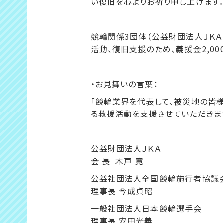
い復旧を心よりお祈り申し上げます
競輪関係3団体（公益財団法人ＪＫ
活動、復旧支援のため、義援金2,0
・お見舞いの言葉：
「競輪業界を代表して、被災地の皆
る救援活動を支援させていただきま
公益財団法人ＪＫＡ
会 長 木戸 寛
公益社団法人全国競輪施行者協議
理事長 今成貞昭
一般社団法人日本競輪選手会
理事長 安田光義