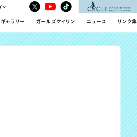
イン
Toutube
X
tiktok
で
で
で
シ
シ
シ
Mギャラリー
ガールズケイリン
ニュース
リンク集
ェ
ェ
ェ
ア
ア
ア
す
す
す
る
る
る