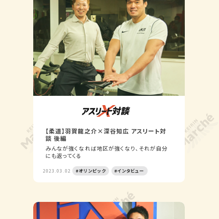
【柔道】羽賀龍之介×深谷知広 アスリート対
談 後編
みんなが強くなれば地区が強くなり、それが自分
にも返ってくる
2023.03.02
#オリンピック
#インタビュー