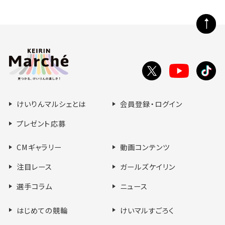
ペ
ー
ジ
の
Toutube
X
tikt
先
で
で
で
頭
シ
シ
シ
へ
けいりんマルシェとは
会員登録・ログイン
ェ
ェ
ェ
ア
ア
ア
プレゼント応募
す
す
す
る
る
る
CMギャラリー
動画コンテンツ
注目レース
ガールズケイリン
選手コラム
ニュース
はじめての競輪
けいマルすごろく