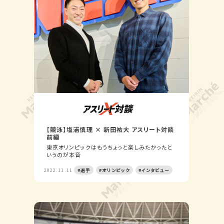
【競泳】塩浦慎理 × 新田祐大 アスリート対談
前編
東京オリンピックはもうちょっと楽しみたかったと
いうのが本音
2022.11.11
#選手
#オリンピック
#インタビュー