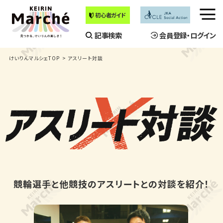
初心者ガイド
メ
ニ
記事検索
会員登録・ログイン
ュ
ー
けいりんマルシェTOP
アスリート対談
を
開
く
競輪選手と他競技のアスリートとの対談を紹介！