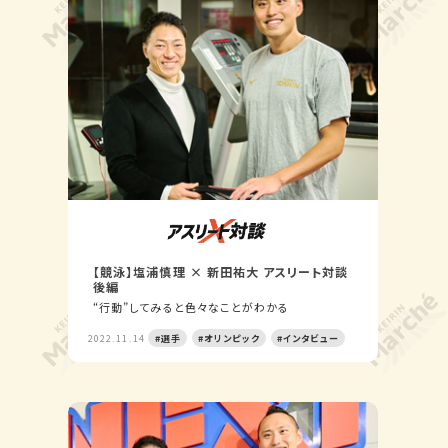
【競泳】塩浦慎理 × 新田祐大 アスリート対談
後編
“行動”してみると色々なことがわかる
2022.11.14
#選手
#オリンピック
#インタビュー