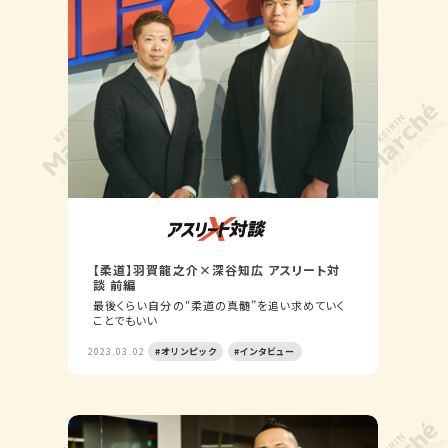
【柔道】羽賀龍之介×深谷知広 アスリート対
談 前編
最後くらい自分の“柔道の真髄”を追い求めていく
ことでもいい
2023.03.02
#オリンピック
#インタビュー