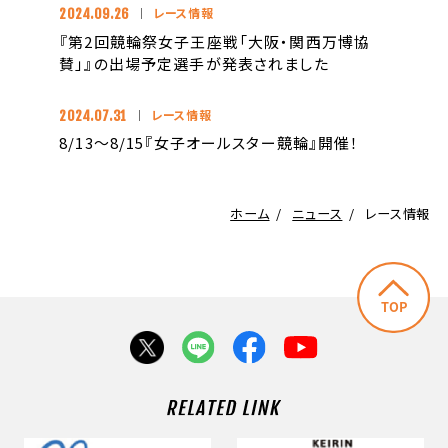
レース情報
2024.09.26
『第2回競輪祭女子王座戦「大阪・関西万博協
賛」』の出場予定選手が発表されました
レース情報
2024.07.31
8/13～8/15『女子オールスター競輪』開催！
ホーム
ニュース
レース情報
ペ
X
LINE
Facebook
Youtube
ー
で
で
で
で
ジ
シ
シ
シ
シ
の
ェ
ェ
ェ
ェ