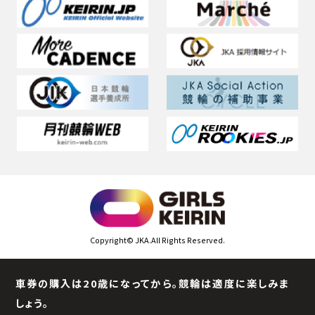
先
ア
ア
ア
ア
頭
す
す
す
す
へ
る
る
る
る
Copyright© JKA.All Rights Reserved.
車券の購入は20歳になってから。競輪は適度に楽しみま
しょう。