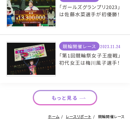
「ガールズグランプリ2023」
は佐藤水菜選手が初優勝！
競輪開催レース
2023.11.24
「第1回競輪祭女子王座戦」
初代女王は梅川風子選手！
もっと見る
ホーム
レースリポート
競輪開催レース