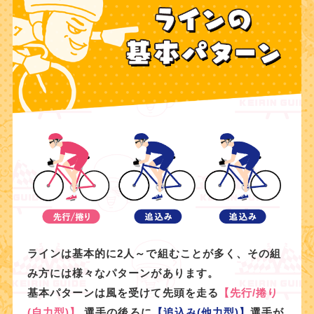
ラインは基本的に2人～で組むことが多く、その組
み方には様々なパターンがあります。
基本パターンは風を受けて先頭を走る
【先行/捲り
(自力型)】
選手の後ろに
【追込み(他力型)】
選手が