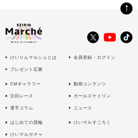
ペ
ー
ジ
の
Toutube
X
tikto
先
で
で
で
頭
シ
シ
シ
へ
けいりんマルシェとは
会員登録・ログイン
ェ
ェ
ェ
ア
ア
ア
プレゼント応募
す
す
す
る
る
る
CMギャラリー
動画コンテンツ
注目レース
ガールズケイリン
選手コラム
ニュース
はじめての競輪
けいマルすごろく
けいマルガチャ