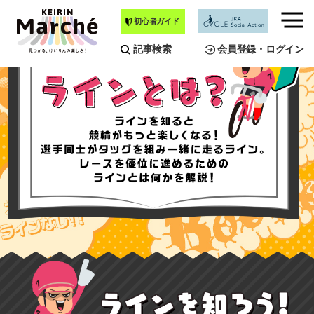
初心者ガイド
メ
ニ
記事検索
会員登録・ログイン
ュ
ー
を
開
く