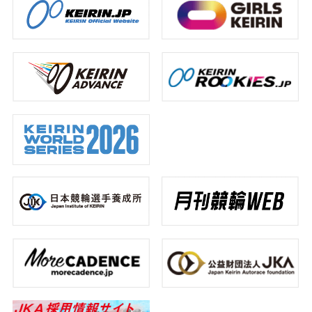
ン
で
か！？
合
間
地
2026.07.22
グ
1
上
う！
に
区
グ
位
位
合
の
#
2026.07.31
ラ
に
に
う！
犬
選
ン
輝
選
伏
手
#
2026.07.24
プ
い
ば
湧
選
#
リ』
た
れ
也
手
#
イ
で
児
た
に
選
ン
優
玉
若
も
手
タ
勝
碧
手
注
ビ
ュ
衣
3
目
ー
2026.08.05
に
選
2026.07.13
注
手
#
目
に
選
#
も
手
競
2026.08.04
注
輪
#
場
目
#
イ
ガ
ン
#
2026.08.03
ー
タ
レ
ル
ビ
ー
#
ズ
ュ
ス
レ
ー
ー
#
ス
選
手
#
ガ
#
ー
レ
ル
ー
ズ
ス