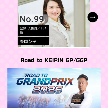
No.99
No
登録：大阪府／114
登録：静
期
期
豊岡英子
野寺楓