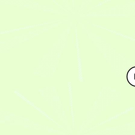
で
イ
ァ
原
大
収
田
22
も
リ
ン
康
生
1
拓
回
一
ー
投
多
×
億
矢
サ
緒、
ス
票
が
平
円
選
マ
仕
ポ
上
語
原
を
手
ー
事
ー
位
る】
康
超
が
ナ
で
ツ・
選
オ
多】
え
初
イ
も
KEIRIN
手
ー
注
て
の
ト
一
屋】
に
ル
目
も
GⅡ
フ
緒
Ｇ
よ
ス
の
暮
制
ェ
は
Ⅰ
る
タ
オ
ら
覇！！
ス
変！
女
夢
ー
ー
し
『第
テ
山
子
の
競
ル
は
22
ィ
崎
オ
GⅠ『第
輪
ス
変
回
バ
歩
ー
2
歴
タ
わ
サ
ル』
夢
ル
回
史
ー
っ
マ
7
選
ス
毎
に
競
て
ー
月
手
タ
日
残
輪
な
ナ
17
（福
ー
新
る
GI
い
イ
日〜
島・
競
聞
名
を
S
ト
高
125
輪・
社
勝
夏
級
フ
知
期）
オ
杯
負
期
S
ェ
競
で
ー
女
講
班・
ス
輪
今
も、
ル
子
習
阿
テ
場
回
お
ス
オ
部
ィ
で
は
今
父
タ
ー
拓
バ
開
夏
回
さ
ー
ル
真
ル』
催！
の
は
ん
競
ス
選
結
圧
大
夏
み
輪
タ
手
果
倒
の
の
た
を
ー
（宮
的
イ
大
今