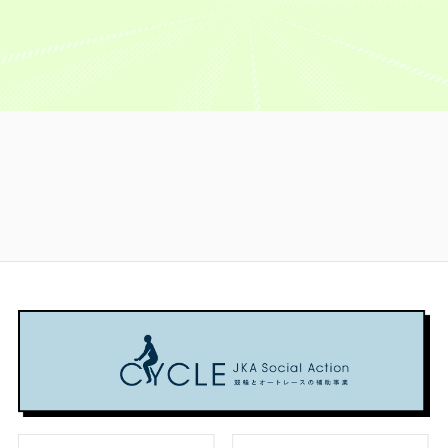
い
ピ
競
城・
賞
ベ
の
回
に
ッ
輪』
107
金
ン
イ
は
GⅠ
ク
8
期）
1
ト・
ベ
自
で
ア
月
位・
オ
ン
“持
分
優
ッ
7
古
ー
ト・
っ
が
勝
プ！
日〜
性
ル
オ
て
眞
で
佐
優
自
ス
ー
る
杉
き
世
作
身
タ
ル
人
選
る
保
の
初
ー
ス
間”で
手
選
競
快
の
競
タ
は
の
手
輪
進
フ
輪
ー
な
前
に
場
撃
ァ
GI
競
い
で
な
で
が
ン
を
輪
で
頑
れ
開
続
投
徹
GI
す
張
る
催！
く
票
底
を
が、
り
か
の
1
得
学
徹
人
た
も
か！？
位
票
習！
底
生
か
ま
を
ト
初
学
め
っ
3
ず
獲
ッ
心
習！
ち
た
連
は
得
プ
者
初
ゃ
覇
2026.07.20
地
し
3
の
心
く
の
元・
た
の
あ
者
ち
か
#
い
眞
優
な
の
ゃ
か
レ
わ
杉
勝
た
あ
変
る
ー
ス
き
匠、
争
も
な
わ
眞
平
10
い
ま
た
り
杉
#
で
年
と
だ
も
ま
匠・
リ
の
連
な
間
ま
し
地
ポ
『ヤ
続
る
に
だ
た
元
ー
ト