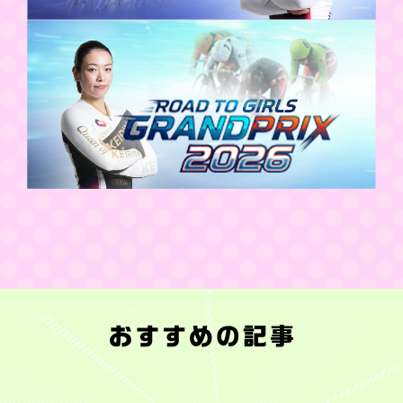
家
【デ
フ
【平
【東
年
吉
GⅡ『第