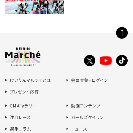
ペ
ー
ジ
の
Toutube
X
tikt
先
で
で
で
頭
シ
シ
シ
へ
けいりんマルシェとは
会員登録・ログイン
ェ
ェ
ェ
ア
ア
ア
プレゼント応募
す
す
す
る
る
る
CMギャラリー
動画コンテンツ
注目レース
ガールズケイリン
選手コラム
ニュース