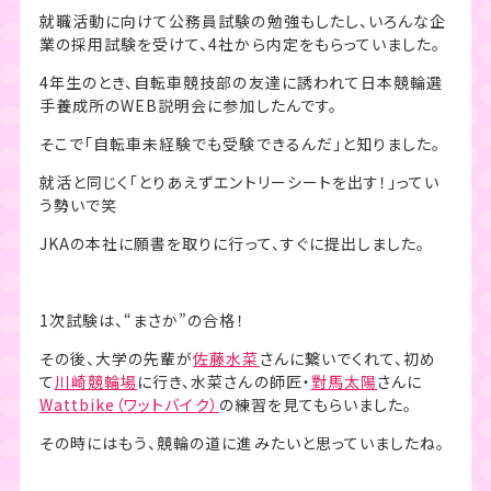
就職活動に向けて公務員試験の勉強もしたし、いろんな企
業の採用試験を受けて、4社から内定をもらっていました。
4年生のとき、自転車競技部の友達に誘われて日本競輪選
手養成所のWEB説明会に参加したんです。
そこで「自転車未経験でも受験できるんだ」と知りました。
就活と同じく「とりあえずエントリーシートを出す！」ってい
う勢いで笑
JKAの本社に願書を取りに行って、すぐに提出しました。
1次試験は、“まさか”の合格！
その後、大学の先輩が
佐藤水菜
さんに繋いでくれて、初め
て
川崎競輪場
に行き、水菜さんの師匠・
對馬太陽
さんに
Wattbike
（ワットバイク）
の練習を見てもらいました。
その時にはもう、競輪の道に進みたいと思っていましたね。