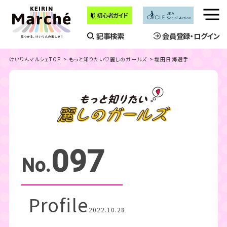
初心者ガイド
メ
ニ
記事検索
会員登録・ログイン
ュ
ー
けいりんマルシェTOP
もっと知りたい♡麗しのガールズ
塩田日海選手
を
開
く
097
No.
Profile
2022.10.28