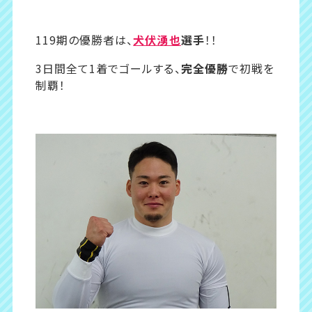
119期の優勝者は、
犬伏湧也
選手
！！
3日間全て1着でゴールする、
完全優勝
で初戦を
制覇！