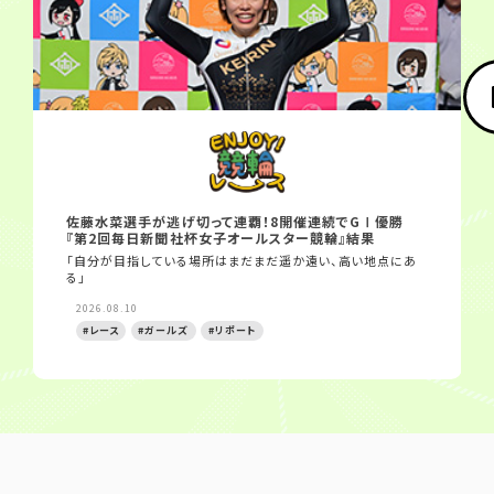
佐藤水菜選手が逃げ切って連覇！8開催連続でGⅠ優勝
『第2回毎日新聞社杯女子オールスター競輪』結果
「自分が目指している場所はまだまだ遥か遠い、高い地点にあ
る」
2026.08.10
#レース
#ガールズ
#リポート