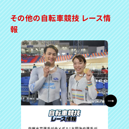
その他の自転車競技 レース情
報
佐藤水菜選手が金メダル！太田海也選手が
中野慎