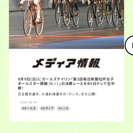
8月9日(日)にガールズケイリン『第2回毎日新聞社杯女子
オールスター競輪（GⅠ）』の決勝レースをBS日テレで生中
継！
児玉碧衣選手、大浦彩瑛選手の「ホンネ」を大公開！
2026.08.06
#ガールズ
#メディア
#レース