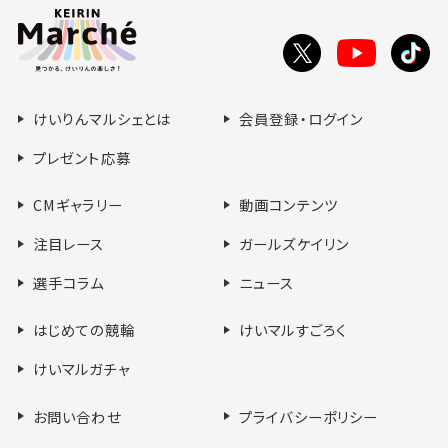
ー
ジ
の
Toutube
X
tikt
先
で
で
で
頭
シ
シ
シ
へ
けいりんマルシェとは
会員登録・ログイン
ェ
ェ
ェ
ア
ア
ア
プレゼント応募
す
す
す
る
る
る
CMギャラリー
動画コンテンツ
注目レース
ガールズケイリン
選手コラム
ニュース
はじめての競輪
けいマルすごろく
けいマルガチャ
お問い合わせ
プライバシーポリシー