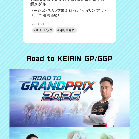
銅メダル！
ション
ネーションズカップ第 2 戦・女子ケイリンで“サト
太田海
ミナ”が連続優勝！！
コンビ
2023.03.18
2023.
#オリンピック
#自転車競技
#オリ