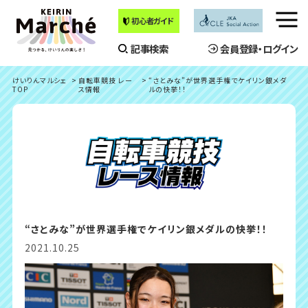
初心者ガイド
メ
ニ
記事検索
会員登録・ログイン
ュ
ー
けいりんマルシェ
自転車競技 レー
“さとみな”が世界選手権でケイリン銀メダ
を
TOP
ス情報
ルの快挙！！
開
く
“さとみな”が世界選手権でケイリン銀メダルの快挙！！
2021.10.25