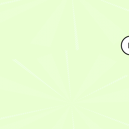
っ
ー
で
ツ・
選
オ
多】
え
て
ル
も
KEIRIN
手
ー
注
て
選
ズ
一
屋】
に
ル
目
も
ば
ケ
緒
Ｇ
よ
ス
の
暮
れ
イ
は
Ⅰ
る
タ
オ
ら
た
リ
変！
女
夢
ー
ー
し
上
ン
山
子
の
競
ル
は
位
『第
崎
オ
GⅠ『第
輪
ス
変
選
2
歩
ー
2
歴
タ
わ
手
回
夢
ル
回
史
ー
っ
が
毎
選
ス
毎
に
競
て
戦
日
手
タ
日
残
輪
な
う
新
（福
ー
新
る
GI
い
GⅠ
聞
島・
競
聞
名
を
S
『第
社
125
輪・
社
勝
夏
級
69
杯
期）
オ
杯
負
期
S
回
女
で
ー
女
講
班・
今
オ
子
も、
ル
子
習
阿
回
ー
オ
お
ス
オ
部
は
今
ル
ー
父
タ
ー
拓
夏
回
ス
ル
さ
ー
ル
真
の
は
タ
ス
ん
競
ス
選
大
夏
ー
タ
み
輪
タ
手
の
の
競
ー
た
を
ー
（宮
イ
大
輪』
競
い
ピ
競
城・
ベ
の
輪
に
ッ
輪』
107
8
ン
イ
（GⅠ）』
GⅠ
ク
8
期）
月
ト・
ベ
の
で
ア
月
11
オ
ン
“持
決
優
ッ
7
日
ー
ト・
っ
勝
勝
プ！
日〜
～
ル
オ
て