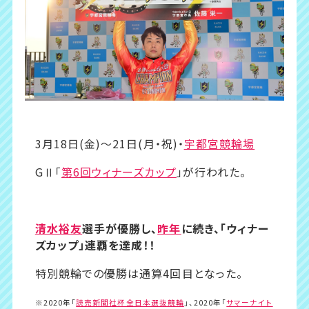
3月18日(金)〜21日(月・祝)・
宇都宮競輪場
GⅡ「
第
6
回ウィナーズカップ
」が行われた。
清水裕友
選手が優勝し、
昨年
に続き、「ウィナー
ズカップ」連覇を達成！！
特別競輪での優勝は通算4回目となった。
※2020年「
読売新聞社杯全日本選抜競輪
」、2020年「
サマーナイト