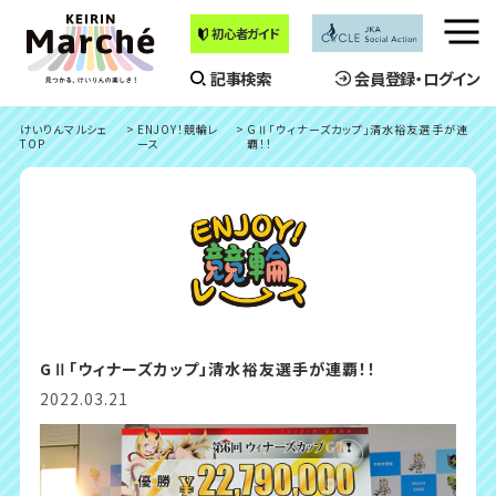
初心者ガイド
メ
ニ
記事検索
会員登録・ログイン
ュ
ー
けいりんマルシェ
ENJOY！競輪レ
GⅡ「ウィナーズカップ」清水裕友選手が連
を
TOP
ース
覇！！
開
く
GⅡ「ウィナーズカップ」清水裕友選手が連覇！！
2022.03.21