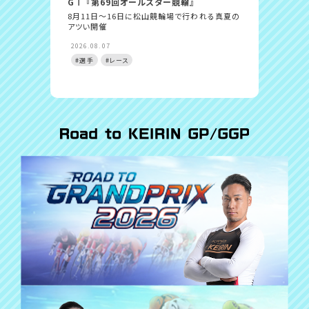
GⅠ 『第69回オールスター競輪』
毎日新
日〜佐
8月11日～16日に松山競輪場で行われる真夏の
アツい開催
得票ト
れた若
2026.08.07
2026.
#選手
#レース
#レー