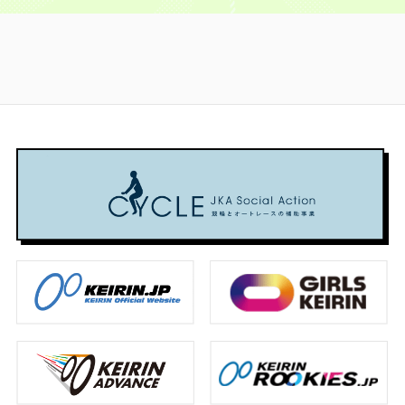
レ
で
佐
16
自
ス
ー
る
ー
き
世
日
身
タ
ル
人
ス
る
保
に
初
ー
ス
間”で
を
選
競
松
の
競
タ
は
BS
手
輪
山
フ
輪
ー
な
日
に
場
競
ァ
GI
競
い
テ
な
で
輪
ン
を
輪
で
レ
れ
開
場
投
徹
GI
す
で
る
催！
で
票
底
を
が、
生
か
行
1
得
学
徹
人
中
も
わ
位
票
習！
底
生
継！
れ
ま
を
ト
初
学
め
る
児
ず
獲
ッ
心
習！
ち
真
玉
は
得
プ
者
初
ゃ
夏
碧
地
し
3
の
心
く
の
衣
元・
た
の
あ
者
ち
ア
選
い
眞
優
な
の
ゃ
ツ
手、
わ
杉
勝
た
あ
変
い
大
き
匠、
争
も
な
わ
開
浦
平
10
い
ま
た
り
催
彩
で
年
と
だ
も
ま
瑛
の
連
な
間
ま
し
2026.08.07
選
『ヤ
続
る
に
だ
た
手
ン
で
か！？
合
間
#
2026.07.22
の
グ
1
上
う！
に
選
「ホ
グ
位
位
合
手
#
2026.07.31
ン
ラ
に
に
う！
選
#
ネ」
ン
輝
選
手
#
レ
2026.07.24
を
プ
い
ば
選
ー
#
大
リ』
た
れ
手
ス
#