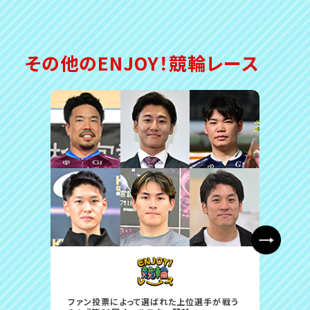
その他のENJOY！競輪レース
ファン投票によって選ばれた上位選手が戦う
ファン