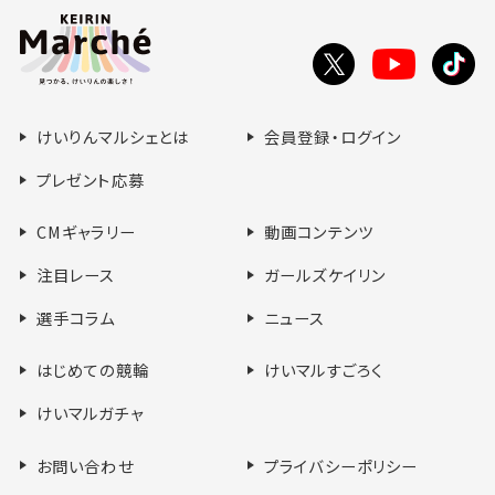
ー
ジ
の
Toutube
X
tikt
先
で
で
で
頭
シ
シ
シ
へ
けいりんマルシェとは
会員登録・ログイン
ェ
ェ
ェ
ア
ア
ア
プレゼント応募
す
す
す
る
る
る
CMギャラリー
動画コンテンツ
注目レース
ガールズケイリン
選手コラム
ニュース
はじめての競輪
けいマルすごろく
けいマルガチャ
お問い合わせ
プライバシーポリシー