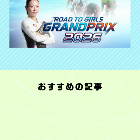
フ
8
家
【デ
フ
【平
【東
年
ァ
月
で
イ
ァ
原
大
収
ン
9
も
リ
ン
康
生
1
投
日
一
ー
投
多
×
億
票
(日)
緒、
ス
票
が
平
円
に
に
仕
ポ
上
語
原
を
よ
ガ
事
ー
位
る】
康
超