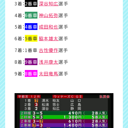
3着：
2番車
深谷知広
選手
4着：
6番車
神山拓弥
選手
5着：
4番車
成田和也
選手
6着：
5番車
脇本雄太
選手
7着：1番車
古性優作
選手
8着：
9番車
浅井康太
選手
9着：
8番車
太田竜馬
選手