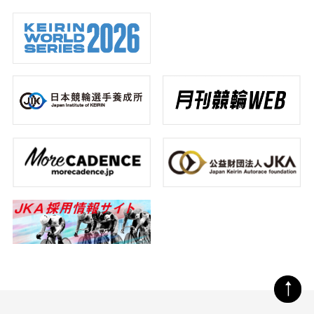
イ
公
で
児
た
選
ン
開！
優
玉
若
手
タ
勝
碧
手
ビ
ュ
2026.08.06
衣
3
ー
2026.08.05
に
選
#
注
手
ガ
#
目
に
ー
選
ル
も
手
ズ
2026.08.04
注
#
目
#
#
イ
メ
ガ
ン
2026.08.03
デ
ー
タ
ィ
ル
ビ
#
ア
ズ
ュ
レ
ー
ー
#
#
ス
レ
選
ー
手
#
ス
ガ
#
ー
レ
ル
ー
ズ
ス
ペ